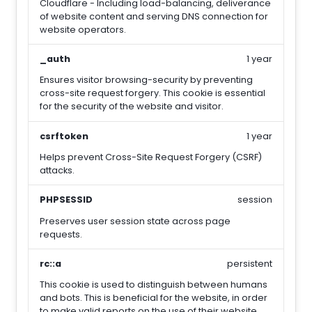
Cloudflare - Including load-balancing, deliverance
of website content and serving DNS connection for
website operators.
_auth
1 year
Ensures visitor browsing-security by preventing
cross-site request forgery. This cookie is essential
for the security of the website and visitor.
csrftoken
1 year
Helps prevent Cross-Site Request Forgery (CSRF)
attacks.
PHPSESSID
session
Preserves user session state across page
requests.
rc::a
persistent
This cookie is used to distinguish between humans
and bots. This is beneficial for the website, in order
to make valid reports on the use of their website.